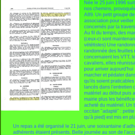
Née le 25 juin 1996 sui
nos chemins, provoquée p
A89. Un petit groupe de
association pour veiller
concernés par la traver
Au fil du temps, des ma
(ceux-ci sont maintena
vététistes) Une randonn
randonnée des feuilles 
concernaient les VTT, 
cavaliers, elles réunis
pour arriver aujourd'hui
marcher et pédaler dans
qu'ils soient praticabl
lancés dans l'entretien
matériel au début puis 
mairie plus les bénéfi
acheté du matériel. Un 
occitan "adapté" : petite
qu'à pied) est mis en pl
Un repas a été organisé le 21 juin, une soixantaine d'ad
adhérents
étaient présents. Belle journée au son de l'acc