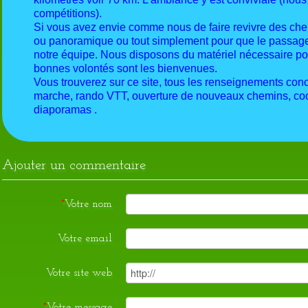
compétitions).
Si vous avez envie comme nous de faire revivre des chemi
ou panoramique ou tout simplement pour que le passage
notre équipe. Nous disposons du matériel nécessaire pou
bonnes volontés sont les bienvenues.
Vous trouverez sur ce site, tous les renseignements concer
marche, rando VTT, ouverture de nouveaux chemins, coor
diaporamas .
Ajouter un commentaire
*
Votre nom
Votre email
Votre site web
*
Votre message