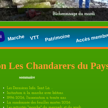
sortie marche du mercredi
Accès membr
Patrimoine
Marche
l
VTT
on Les Chandarers du Pay
sommaire
Les Dernières Info. Sont Là ...
Initiation à la marche avec bâtons
1996-2026, l'association a trente ans
La randonnée des feuilles mortes 2026
Les activités "marche" du mercredi et du jeudi