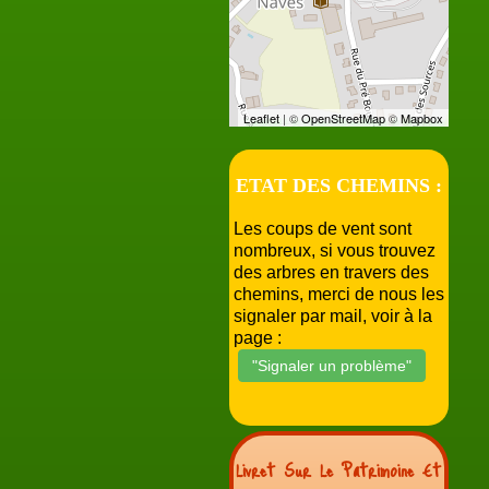
Leaflet
| ©
OpenStreetMap
©
Mapbox
ETAT DES CHEMINS :
Les coups de vent sont
nombreux, si vous trouvez
des arbres en travers des
chemins, merci de nous les
signaler par mail, voir à la
page :
"Signaler un problème"
Livret Sur Le Patrimoine Et