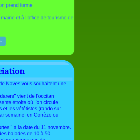
ion prend forme
 mairie et à l'office de tourisme de
>
ciation
 de Naves vous souhaitent une
arers" vient de l'occitan
ente étroite où l'on circule
et les vététistes (rando sur
ar semaine, en Corrèze ou
rtes " à la date du 11 novembre.
des balades de 10 à 50
s n'organisons pas de