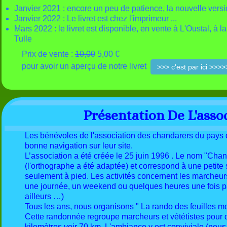
Janvier 2021 : encore un peu de patience, la nouvelle vers
Janvier 2022 : Le livret est chez l'imprimeur ...
Mars 2022 : le livret est disponible, en vente à L'Oustal, à la
Tulle
Prix de vente :
10,00
5,00 €
pour avoir un aperçu de notre livret
>>> c'est par ici >>>>
Présentation De L'asso
Les bénévoles de l'association des chandarers du pays
bonne navigation sur leur site.
L’association a été créée le 25 juin 1996 . Le nom "Chand
(l'orthographe a été adaptée) et correspond à une petite s
seulement à pied. Les activités concernent les marcheurs 
une journée, un weekend ou quelques heures une fois p
ailleurs …)
Tous les ans, nous organisons " La rando des feuilles mo
Cette randonnée regroupe marcheurs et vététistes pour 
kilomètres voir 70 km. L'ambiance y est conviviale (nou