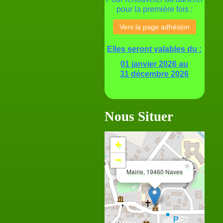
pour la première fois
:
Vers la page adhésion
Elles seront valables du :
01 janvier 2026 au
31 décembre 2026
Nous Situer
+
−
×
Mairie, 19460 Naves