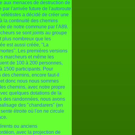
te aux menaces de destruction de
ar l'arrivée future de l'autoroute
 vététistes a décidé de créer une
 à la continuité des chemins
sée de notre commune par l'A89.
rcheurs se sont joints au groupe
nt plus nombreux que les
ée est aussi créée, "La
mortes". Les premières versions
les marcheurs et même les
saient de 100 à 200 personnes,
 à 1500 participants. Pour
 des chemins, encore faut-il
es et donc nous nous sommes
 des chemins, avec notre propre
avec quelques dotations de la
ces des randonnées, nous avons
balisage des "chandarers" (en
 sente étroite où l'on ne circule
ace.
hérents ou anciens
ordéon, avec la projection de