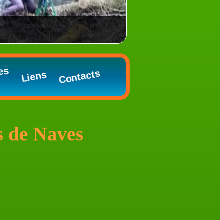
es
Contacts
Liens
s de Naves