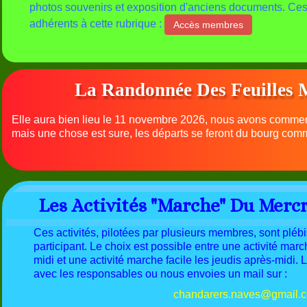
photos souvenirs et exposition d'anciens documents. Ces
adhérents à cette rubrique :
Accès membres
La Randonnée Des Feuilles 
Elle aura bien lieu le 11 novembre 2026, nous avons commen
mais une chose est sure, les départs se feront du bourg co
Les Activités "marche" Du Mercr
Ces activités, pilotées par plusieurs membres, sont pléb
participant. Le choix est possible entre une
activité mar
midi et une
activité marche facile les jeudis après-midi
. 
avec les responsables ou nous envoies un mail
sur :
chandarers.naves@gmail.