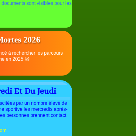
 documents sont visibles pour les
Mortes 2026
cé à rechercher les parcours
mme en 2025 😁
edi Et Du Jeudi
iscitées par
un nombre élevé de
che
sportive les mercredis après-
Les personnes prennent contact
com