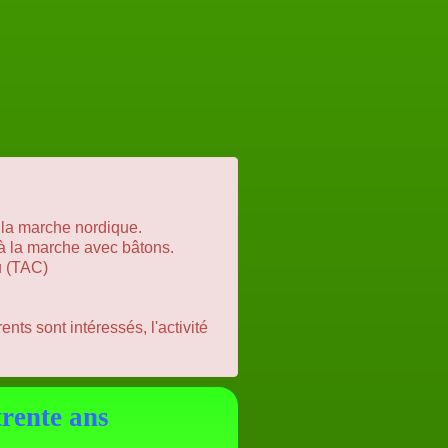
la marche nordique.
 à la marche avec bâtons.
u (TAC)
nts sont intéressés, l'activité
trente ans