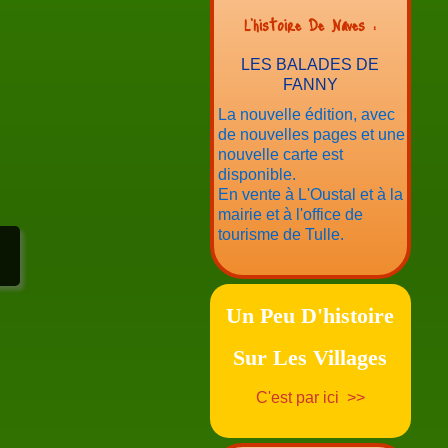
L'histoire De Naves :
LES BALADES DE
FANNY
La nouvelle édition, avec
de nouvelles pages et une
nouvelle carte est
disponible.
En vente à L'Oustal et à la
mairie et à l'office de
tourisme de Tulle.
Un Peu D'histoire
Sur Les Villages
C'est par ici >>