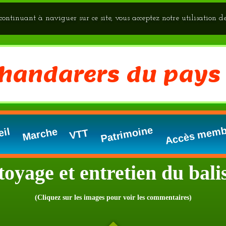
n continuant à naviguer sur ce site, vous acceptez notre utilisation d
Chandarers du pays
Accès memb
Patrimoine
eil
Marche
VTT
toyage et entretien du bali
(Cliquez sur les images pour voir les commentaires)