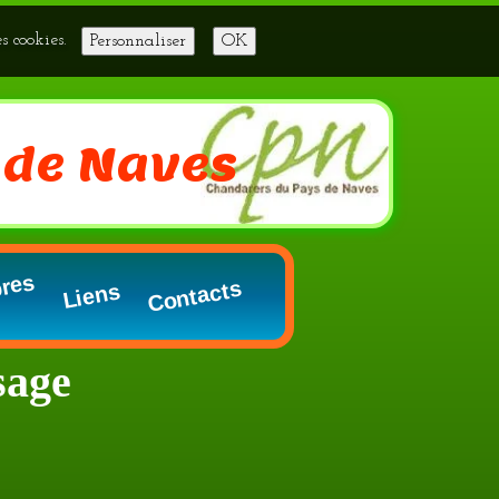
es cookies.
Personnaliser
OK
 de Naves
res
Contacts
Liens
sage